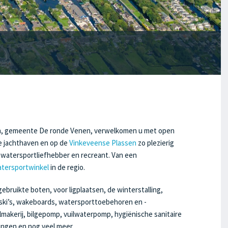
en, gemeente De ronde Venen, verwelkomen u met open
nze jachthaven en op de
Vinkeveense Plassen
zo plezierig
e watersportliefhebber en recreant. Van een
tersportwinkel
in de regio.
ebruikte boten, voor ligplaatsen, de winterstalling,
ski’s, wakeboards, watersporttoebehoren en -
lmakerij, bilgepomp, vuilwaterpomp, hygiënische sanitaire
ingen en nog veel meer.