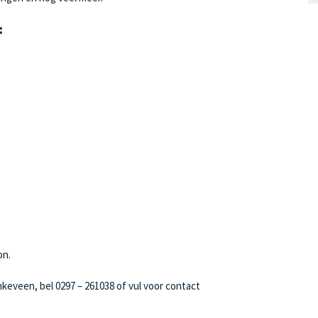
:
on.
keveen, bel 0297 – 261038 of vul voor contact