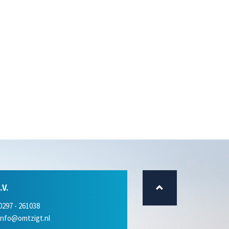
V.
0297 - 261038
info@omtzigt.nl