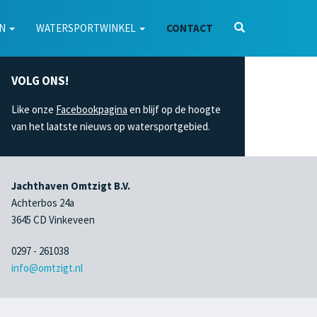
EN
WATERSPORTWINKEL
CONTACT
VOLG ONS!
Like onze
Facebookpagina
en blijf op de hoogte
van het laatste nieuws op watersportgebied.
Jachthaven Omtzigt B.V.
Achterbos 24a
3645 CD Vinkeveen
0297 - 261038
info@omtzigt.nl