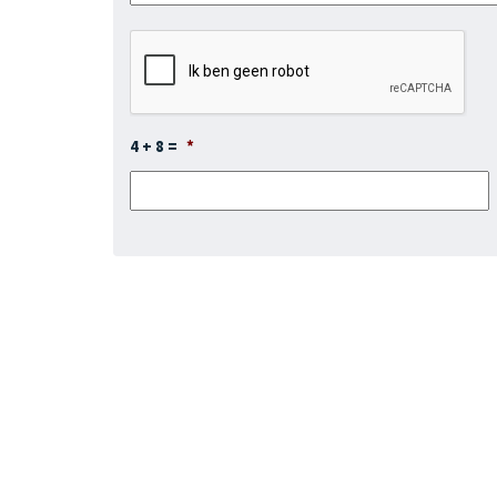
4 + 8 =
*