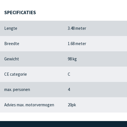
SPECIFICATIES
Lengte
3.48 meter
Breedte
1.68 meter
Gewicht
98 kg
CE categorie
C
max. personen
4
Advies max. motorvermogen
20pk