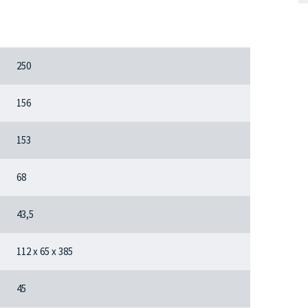
250
156
153
68
43,5
112 x 65 x 385
45