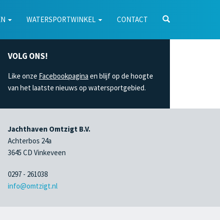
EN
WATERSPORTWINKEL
CONTACT
VOLG ONS!
Like onze
Facebookpagina
en blijf op de hoogte
van het laatste nieuws op watersportgebied.
Jachthaven Omtzigt B.V.
Achterbos 24a
3645 CD Vinkeveen
0297 - 261038
info@omtzigt.nl